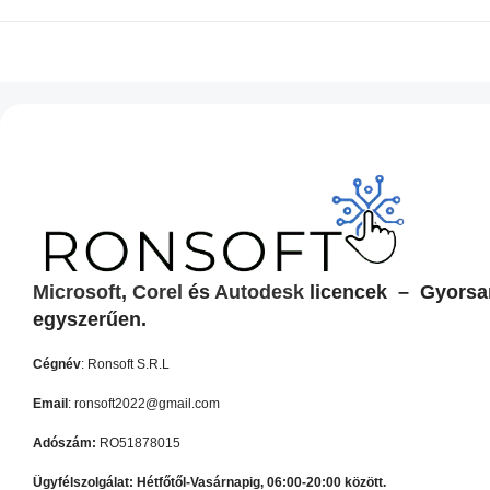
Microsoft
,
Corel
és
Autodesk
licencek – Gyorsa
egyszerűen.
Cégnév
: Ronsoft S.R.L
Email
:
ronsoft2022@gmail.com
Adószám:
RO51878015
Ügyfélszolgálat: Hétfőtől-Vasárnapig, 06:00-20:00 között.