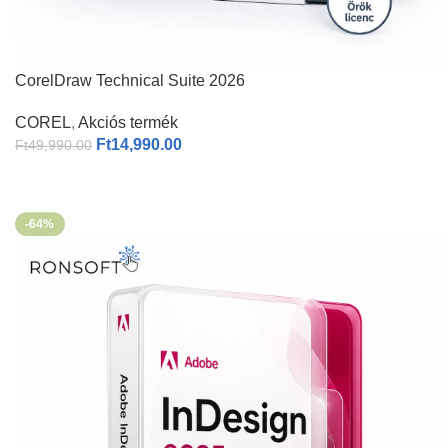
CorelDraw Technical Suite 2026
COREL
,
Akciós termék
Ft
14,990.00
Ft
49,990.00
-64%