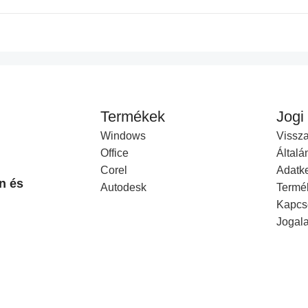
Termékek
Jogi
Windows
Vissza
Office
Általá
Corel
Adatke
n és
Autodesk
Termé
Kapcs
Jogal