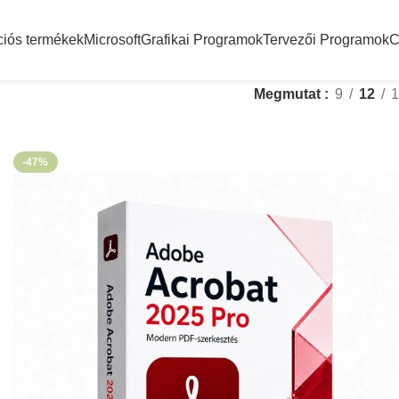
ciós termékek
Microsoft
Grafikai Programok
Tervezői Programok
C
Megmutat
9
12
-47%