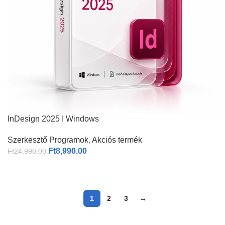
InDesign 2025 I Windows
Szerkesztő Programok
,
Akciós termék
Ft
8,990.00
Ft
24,990.00
1
2
3
→