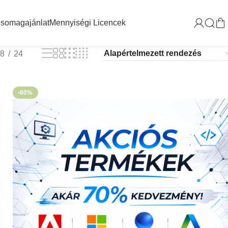
somagajánlat
Mennyiségi Licencek
18
24
-60%