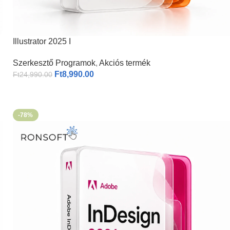
Illustrator 2025 I
Szerkesztő Programok
,
Akciós termék
Ft
8,990.00
Ft
24,990.00
-78%