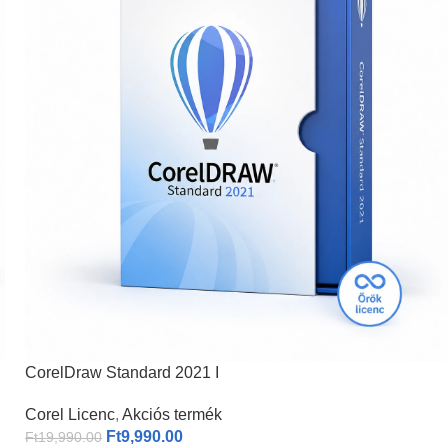
CorelDraw Standard 2021 I
Corel Licenc
,
Akciós termék
Ft
9,990.00
Ft
19,990.00