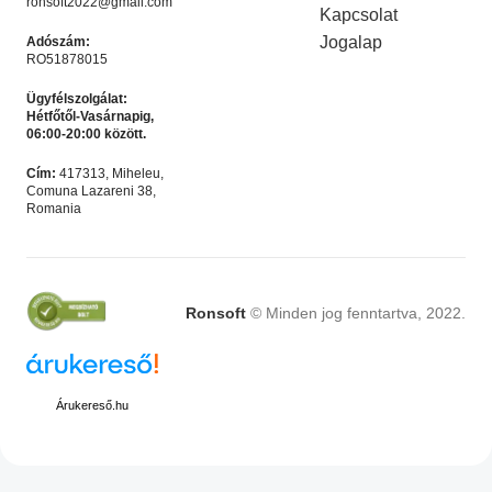
ronsoft2022@gmail.com
Kapcsolat
Jogalap
Adószám:
RO51878015
Ügyfélszolgálat:
Hétfőtől-Vasárnapig,
06:00-20:00 között.
Microsoft Office 2024
Microsoft Office 365 – 12
Cím:
417313, Miheleu,
Professional Plus
hónapos felhasználó – 5
Comuna Lazareni 38,
Akciós termék
,
Microsoft
Microsoft Irodai
eszköz
Romania
Licencek
programok
,
Akciós termék
Ft
4,990.00
Ft
4,990.00
Ft
9,990.00
Ft
9,990.00
KOSÁRBA HELYEZÉS
KOSÁRBA HELYEZÉS
Ronsoft
© Minden jog fenntartva, 2022.
LEÍRÁS
Árukereső.hu
Professzionális 3D tervezés,
animáció és vizualizáció nagyobb