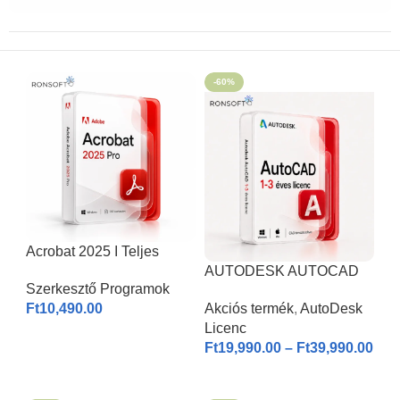
-60%
Acrobat 2025 I Teljes
Verzió
AUTODESK AUTOCAD
Szerkesztő Programok
2026 | Windows & MAC |
Ft
10,490.00
Akciós termék
,
AutoDesk
1-3 éves licenc I
Licenc
KOSÁRBA HELYEZÉS
Ft
19,990.00
–
Ft
39,990.00
OPCIÓK VÁLASZTÁSA