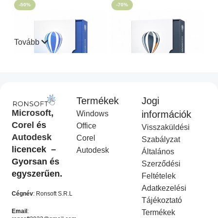
-50%
-70%
Tovább
Termékek
Jogi
CorelDraw Standard 2021
CorelDraw Technical Suite
Microsoft
,
információk
Windows
I
2026
Corel
és
Office
Visszaküldési
Corel Licenc
,
Akciós
COREL
,
Akciós termék
Autodesk
Corel
termék
Ft
14,990.00
Szabályzat
Ft
49,990.00
licencek –
Ft
9,990.00
Autodesk
Ft
19,990.00
Általános
KOSÁRBA HELYEZÉS
Gyorsan és
Szerződési
KOSÁRBA HELYEZÉS
egyszerűen.
Feltételek
-50%
-50%
Adatkezelési
Cégnév
: Ronsoft S.R.L
Tájékoztató
Email
:
Termékek