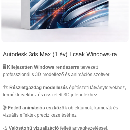
Autodesk 3ds Max (1 év) I csak Windows-ra
🖥️
Kifejezetten Windows rendszerre
tervezett
professzionális 3D modellező és animációs szoftver
🏗️
Részletgazdag modellezés
építészeti látványtervekhez,
terméktervekhez és összetett 3D jelenetekhez
🎬
Fejlett animációs eszközök
objektumok, kamerák és
vizuális effektek precíz kezeléséhez
🎨
Valósághű vizualizáció
fejlett anyagkezeléssel,