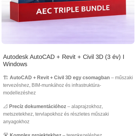
Autodesk AutoCAD + Revit + Civil 3D (3 év) I
Windows
🏗️
AutoCAD + Revit + Civil 3D egy csomagban
– műszaki
tervezéshez, BIM-munkához és infrastruktúra-
modellezéshez
📐
Precíz dokumentációhoz
– alaprajzokhoz,
metszetekhez, tervlapokhoz és részletes műszaki
anyagokhoz
🛣️
Komplex projektekhez
– terepkezeléshez,