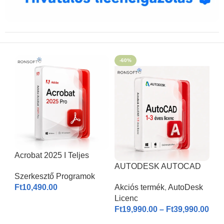
-60%
Acrobat 2025 I Teljes
Verzió
AUTODESK AUTOCAD
Szerkesztő Programok
2026 | Windows & MAC |
Ft
10,490.00
Akciós termék
,
AutoDesk
1-3 éves licenc I
Licenc
KOSÁRBA HELYEZÉS
Ft
19,990.00
–
Ft
39,990.00