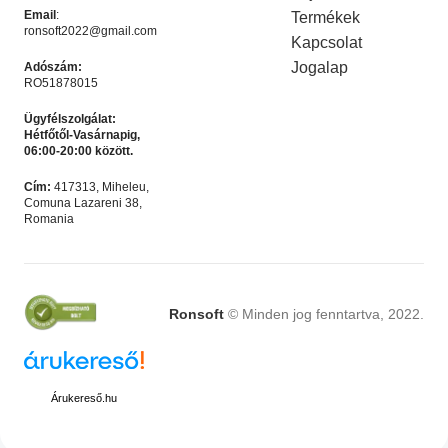
Email
:
Termékek
ronsoft2022@gmail.com
Kapcsolat
Jogalap
Adószám:
RO51878015
Ügyfélszolgálat:
Hétfőtől-Vasárnapig,
06:00-20:00 között.
Microsoft Office 2024
Microsoft Office 365 – 12
Cím:
417313, Miheleu,
Professional Plus
hónapos felhasználó – 5
Comuna Lazareni 38,
Akciós termék
,
Microsoft
Microsoft Irodai
eszköz
Romania
Licencek
programok
,
Akciós termék
Ft
4,990.00
Ft
4,990.00
Ft
9,990.00
Ft
9,990.00
KOSÁRBA HELYEZÉS
KOSÁRBA HELYEZÉS
Ronsoft
© Minden jog fenntartva, 2022.
LEÍRÁS
Árukereső.hu
Az
AutoCAD + Revit + Civil 3D 3 éves licenc
ideális
választás, ha az építészeti tervezést, a részletes