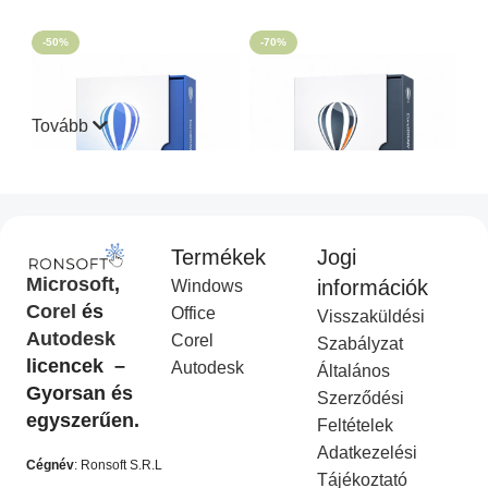
OPCIÓK VÁLASZTÁSA
-50%
-70%
Tovább
Termékek
Jogi
CorelDraw Standard 2021
CorelDraw Technical Suite
Microsoft
,
információk
Windows
I
2026
Corel
és
Office
Visszaküldési
Corel Licenc
,
Akciós
COREL
,
Akciós termék
Autodesk
Corel
termék
Ft
14,990.00
Szabályzat
Ft
49,990.00
licencek –
Ft
9,990.00
Autodesk
Ft
19,990.00
Általános
KOSÁRBA HELYEZÉS
Gyorsan és
Szerződési
KOSÁRBA HELYEZÉS
egyszerűen.
Feltételek
-50%
-50%
Adatkezelési
Cégnév
: Ronsoft S.R.L
Tájékoztató