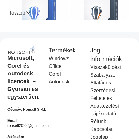
Tovább
Termékek
Jogi
CorelDraw Standard 2021
CorelDraw Technical Suite
Microsoft
,
információk
Windows
I
2026
Corel
és
Office
Visszaküldési
Corel Licenc
,
Akciós
COREL
,
Akciós termék
Autodesk
Corel
termék
Ft
14,990.00
Szabályzat
Ft
49,990.00
licencek –
Ft
9,990.00
Autodesk
Ft
19,990.00
Általános
KOSÁRBA HELYEZÉS
Gyorsan és
Szerződési
KOSÁRBA HELYEZÉS
egyszerűen.
Feltételek
-50%
-50%
Adatkezelési
Cégnév
: Ronsoft S.R.L
Tájékoztató
Email
:
Rólunk
ronsoft2022@gmail.com
Kapcsolat
Jogalap
Adószám: