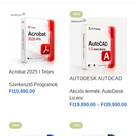
-60%
Acrobat 2025 I Teljes
Verzió
AUTODESK AUTOCAD
Szerkesztő Programok
2026 | Windows & MAC |
Ft
10,490.00
Akciós termék
,
AutoDesk
1-3 éves licenc I
Licenc
KOSÁRBA HELYEZÉS
Ft
19,990.00
–
Ft
39,990.00
OPCIÓK VÁLASZTÁSA
-50%
-70%