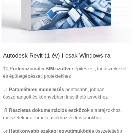
Autodesk Revit (1 év) I csak Windows-ra
🏗️
Professzionális BIM szoftver
építészeti, tartószerkezeti
és épületgépészeti projektekhez
📐
Paraméteres modellezés
pontosabb, jobban
összehangolt és könnyebben frissíthető tervekhez
📄
Részletes dokumentációs eszközök
alaprajzokhoz,
metszetekhez, kimutatásokhoz és tervlapokhoz
🤝
Hatékonyabb szakági együttműködés
összetettebb