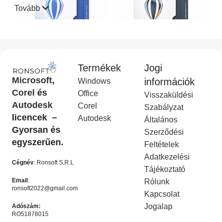
Tovább
Termékek
Jogi
CorelDraw Standard 2021
CorelDraw Technical Suite
Microsoft
,
információk
Windows
I
2026
Corel
és
Office
Visszaküldési
Corel Licenc
,
Akciós
COREL
,
Akciós termék
Autodesk
Corel
termék
Ft
14,990.00
Szabályzat
Ft
49,990.00
licencek –
Ft
9,990.00
Autodesk
Ft
19,990.00
Általános
KOSÁRBA HELYEZÉS
Gyorsan és
Szerződési
KOSÁRBA HELYEZÉS
egyszerűen.
Feltételek
-50%
-50%
Adatkezelési
Cégnév
: Ronsoft S.R.L
Tájékoztató
Email
:
Rólunk
ronsoft2022@gmail.com
Kapcsolat
Jogalap
Adószám:
RO51878015