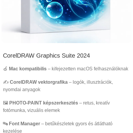
CorelDRAW Graphics Suite 2024
🍏
Mac kompatibilis
– kifejezetten macOS felhasználóknak
✍️
CorelDRAW vektorgrafika
– logók, illusztrációk,
nyomdai anyagok
🖼️
PHOTO-PAINT képszerkesztés
– retus, kreatív
fotómunka, vizuális elemek
🔤
Font Manager
– betűkészletek gyors és átlátható
kezelése