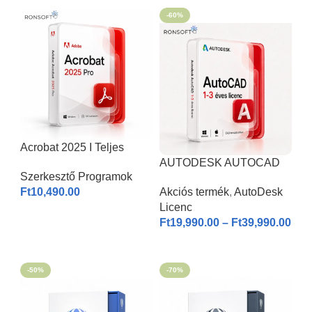
-60%
Acrobat 2025 I Teljes
Verzió
AUTODESK AUTOCAD
Szerkesztő Programok
2026 | Windows & MAC |
Ft
10,490.00
Akciós termék
,
AutoDesk
1-3 éves licenc I
Licenc
KOSÁRBA HELYEZÉS
Ft
19,990.00
–
Ft
39,990.00
OPCIÓK VÁLASZTÁSA
-50%
-70%