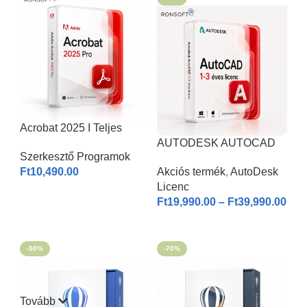
Acrobat 2025 I Teljes
Verzió
AUTODESK AUTOCAD
Szerkesztő Programok
2026 | Windows & MAC |
Ft
10,490.00
Akciós termék
,
AutoDesk
1-3 éves licenc I
Licenc
KOSÁRBA HELYEZÉS
Ft
19,990.00
–
Ft
39,990.00
OPCIÓK VÁLASZTÁSA
-50%
-70%
Tovább