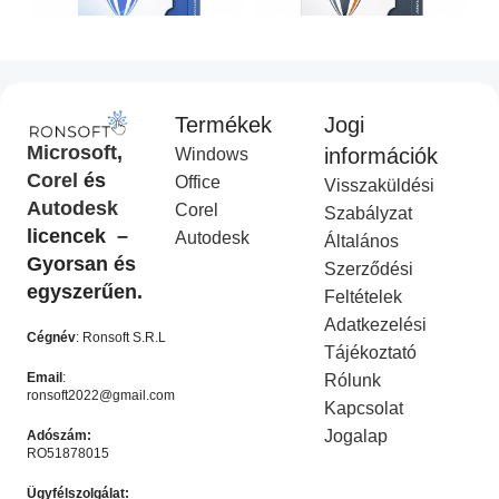
Termékek
Jogi
CorelDraw Standard 2021
CorelDraw Technical Suite
Microsoft
,
információk
Windows
I
2026
Corel
és
Office
Visszaküldési
Corel Licenc
,
Akciós
COREL
,
Akciós termék
Autodesk
Corel
termék
Ft
14,990.00
Szabályzat
Ft
49,990.00
licencek –
Ft
9,990.00
Autodesk
Ft
19,990.00
Általános
KOSÁRBA HELYEZÉS
Gyorsan és
Szerződési
KOSÁRBA HELYEZÉS
egyszerűen.
Feltételek
-50%
-50%
Adatkezelési
Cégnév
: Ronsoft S.R.L
Tájékoztató
Email
:
Rólunk
ronsoft2022@gmail.com
Kapcsolat
Jogalap
Adószám:
RO51878015
Ügyfélszolgálat: