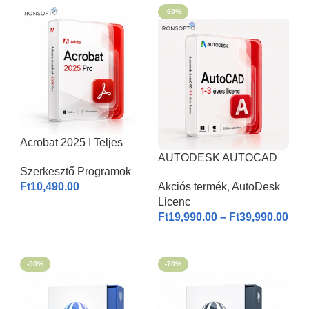
-60%
Acrobat 2025 I Teljes
Verzió
AUTODESK AUTOCAD
Szerkesztő Programok
2026 | Windows & MAC |
Ft
10,490.00
Akciós termék
,
AutoDesk
1-3 éves licenc I
Licenc
KOSÁRBA HELYEZÉS
Ft
19,990.00
–
Ft
39,990.00
OPCIÓK VÁLASZTÁSA
-50%
-70%