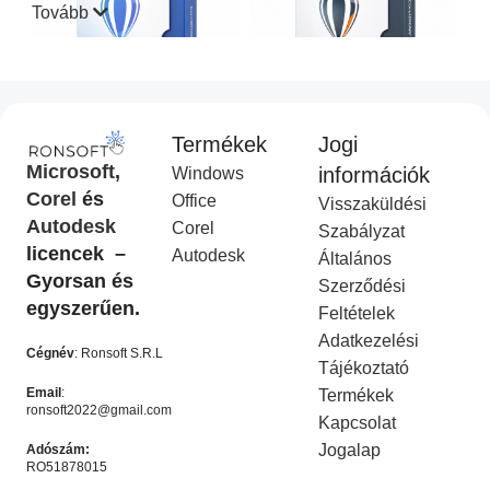
Tovább
Termékek
Jogi
CorelDraw Standard 2021
CorelDraw Technical Suite
Microsoft
,
információk
Windows
I
2026
Corel
és
Office
Visszaküldési
Corel Licenc
,
Akciós
COREL
,
Akciós termék
Autodesk
Corel
termék
Ft
14,990.00
Szabályzat
Ft
49,990.00
licencek –
Ft
9,990.00
Autodesk
Ft
19,990.00
Általános
KOSÁRBA HELYEZÉS
Gyorsan és
Szerződési
KOSÁRBA HELYEZÉS
egyszerűen.
Feltételek
-50%
-50%
Adatkezelési
Cégnév
: Ronsoft S.R.L
Tájékoztató
Email
:
Termékek
ronsoft2022@gmail.com
Kapcsolat
Jogalap
Adószám:
RO51878015