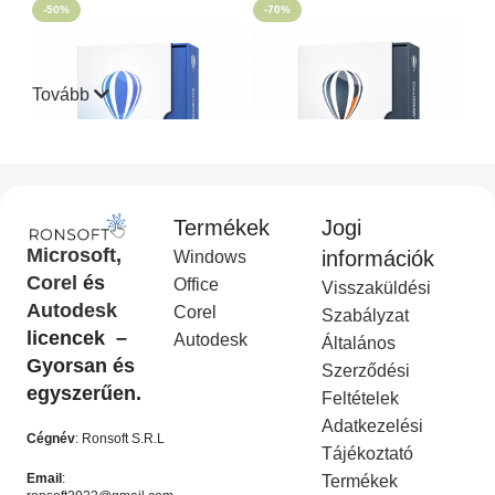
-50%
-70%
Tovább
Termékek
Jogi
CorelDraw Standard 2021
CorelDraw Technical Suite
Microsoft
,
információk
Windows
I
2026
Corel
és
Office
Visszaküldési
Corel Licenc
,
Akciós
COREL
,
Akciós termék
Autodesk
Corel
termék
Ft
14,990.00
Szabályzat
Ft
49,990.00
licencek –
Ft
9,990.00
Autodesk
Ft
19,990.00
Általános
KOSÁRBA HELYEZÉS
Gyorsan és
Szerződési
KOSÁRBA HELYEZÉS
egyszerűen.
Feltételek
-50%
-50%
Adatkezelési
Cégnév
: Ronsoft S.R.L
Tájékoztató
Email
:
Termékek