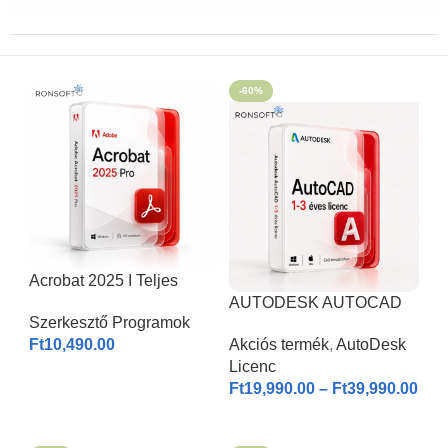
-60%
Acrobat 2025 I Teljes
Verzió
AUTODESK AUTOCAD
Szerkesztő Programok
2026 | Windows & MAC |
Ft
10,490.00
Akciós termék
,
AutoDesk
1-3 éves licenc I
Licenc
KOSÁRBA HELYEZÉS
Ft
19,990.00
–
Ft
39,990.00
OPCIÓK VÁLASZTÁSA