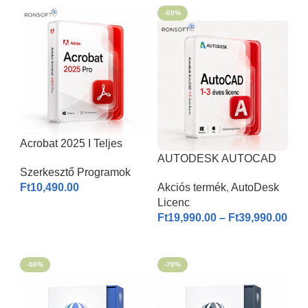
-60%
Acrobat 2025 I Teljes
Verzió
AUTODESK AUTOCAD
Szerkesztő Programok
2026 | Windows & MAC |
Ft
10,490.00
Akciós termék
,
AutoDesk
1-3 éves licenc I
Licenc
KOSÁRBA HELYEZÉS
Ft
19,990.00
–
Ft
39,990.00
OPCIÓK VÁLASZTÁSA
-50%
-70%