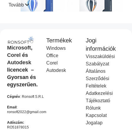
Tovább
Termékek
Jogi
CorelDraw Standard 2021
CorelDraw Technical Suite
Microsoft
,
információk
Windows
I
2026
Corel
és
Office
Visszaküldési
Corel Licenc
,
Akciós
COREL
,
Akciós termék
Autodesk
Corel
termék
Ft
14,990.00
Szabályzat
Ft
49,990.00
licencek –
Ft
9,990.00
Autodesk
Ft
19,990.00
Általános
KOSÁRBA HELYEZÉS
Gyorsan és
Szerződési
KOSÁRBA HELYEZÉS
egyszerűen.
Feltételek
-50%
-50%
Adatkezelési
Cégnév
: Ronsoft S.R.L
Tájékoztató
Email
:
Rólunk
ronsoft2022@gmail.com
Kapcsolat
Jogalap
Adószám:
RO51878015