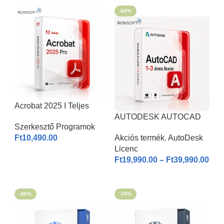
-60%
Acrobat 2025 I Teljes
Verzió
AUTODESK AUTOCAD
Szerkesztő Programok
2026 | Windows & MAC |
Ft
10,490.00
Akciós termék
,
AutoDesk
1-3 éves licenc I
Licenc
KOSÁRBA HELYEZÉS
Ft
19,990.00
–
Ft
39,990.00
OPCIÓK VÁLASZTÁSA
-50%
-70%