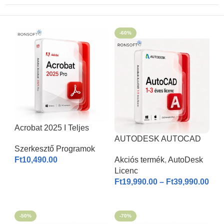
-60%
Acrobat 2025 I Teljes
Verzió
AUTODESK AUTOCAD
Szerkesztő Programok
2026 | Windows & MAC |
Ft
10,490.00
Akciós termék
,
AutoDesk
1-3 éves licenc I
Licenc
KOSÁRBA HELYEZÉS
Ft
19,990.00
–
Ft
39,990.00
OPCIÓK VÁLASZTÁSA
-50%
-70%