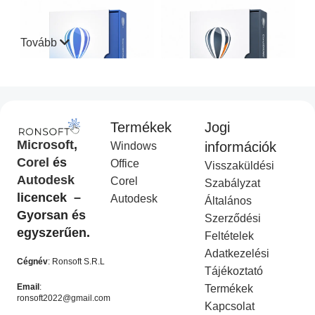
Tovább
Termékek
Jogi
CorelDraw Standard 2021
CorelDraw Technical Suite
Microsoft
,
információk
Windows
I
2026
Corel
és
Office
Visszaküldési
Corel Licenc
,
Akciós
COREL
,
Akciós termék
Autodesk
Corel
termék
Ft
14,990.00
Szabályzat
Ft
49,990.00
licencek –
Ft
9,990.00
Autodesk
Ft
19,990.00
Általános
KOSÁRBA HELYEZÉS
Gyorsan és
Szerződési
KOSÁRBA HELYEZÉS
egyszerűen.
Feltételek
-50%
-50%
Adatkezelési
Cégnév
: Ronsoft S.R.L
Tájékoztató
Email
:
Termékek
ronsoft2022@gmail.com
Kapcsolat