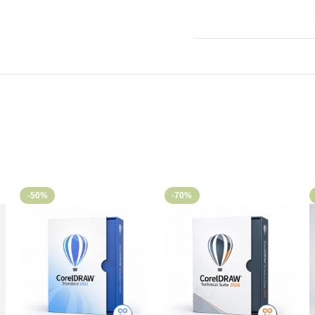
-50%
-70%