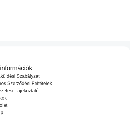
.
 információk
küldési Szabályzat
nos Szerződési Feltételek
zelési Tájékoztató
kek
re felhőhöz. A Microsoft ezt az alkalmazkodást”hibrid
olat
álik a teljes biztonsági mentés létrehozása és
ap
 alkalmazásplatformja jelentősen nagyobb