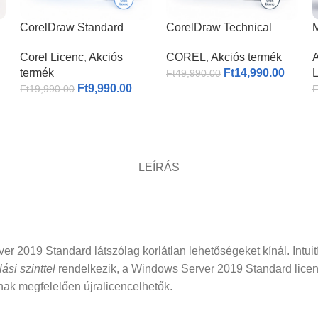
CorelDraw Standard
CorelDraw Technical
M
2021 I
Suite 2026
P
Corel Licenc
,
Akciós
COREL
,
Akciós termék
A
termék
Ft
14,990.00
L
Ft
49,990.00
Ft
9,990.00
Ft
19,990.00
F
LEÍRÁS
 2019 Standard látszólag korlátlan lehetőségeket kínál. Intuit
lási szinttel
rendelkezik, a Windows Server 2019 Standard licenc
ak megfelelően újralicencelhetők.