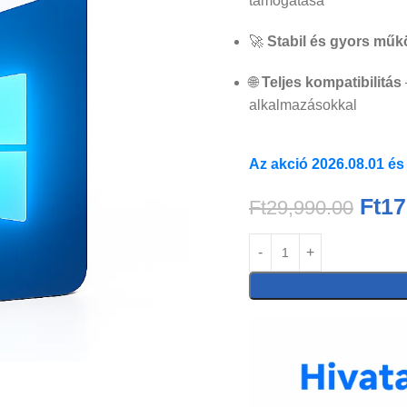
támogatása
🚀
Stabil és gyors mű
🌐
Teljes kompatibilitás
alkalmazásokkal
Az akció 2026.08.01 és
Ft
17
Ft
29,990.00