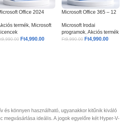
icrosoft Office 2024
Microsoft Office 365 – 12
rofessional Plus
hónapos felhasználó – 5
kciós termék
,
Microsoft
Microsoft Irodai
eszköz
icencek
programok
,
Akciós termék
Ft
4,990.00
Ft
4,990.00
t
9,990.00
Ft
9,990.00
ív és könnyen használható, ugyanakkor kitűnik kiváló
 megvásárlása ideális. A jogok egyelőre két Hyper-V-