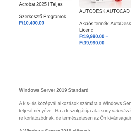
Acrobat 2025 I Teljes
Verzió
AUTODESK AUTOCAD
Szerkesztő Programok
2026 | Windows & MAC |
Ft
10,490.00
Akciós termék
,
AutoDesk
1-3 éves licenc I
Licenc
Ft
19,990.00
–
Ft
39,990.00
Windows Server 2019 Standard
A kis- és középvállalkozások számára a Windows Server
teljesítményével. Ha a kiszolgálója alacsony
virtualizá
re korlátozódnak, de természetesen az Ön kívánságain