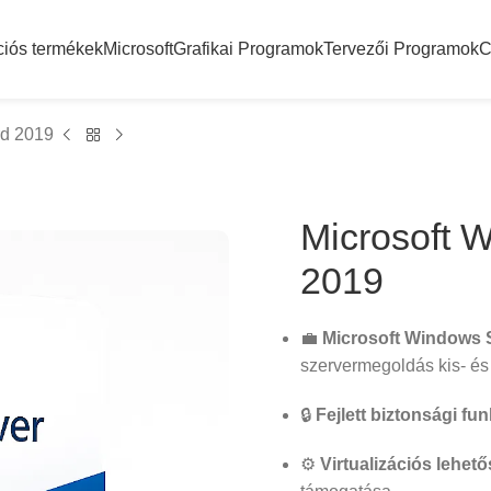
ciós termékek
Microsoft
Grafikai Programok
Tervezői Programok
C
rd 2019
Microsoft 
2019
💼
Microsoft Windows 
szervermegoldás kis- és
🔒
Fejlett biztonsági fu
⚙️
Virtualizációs lehet