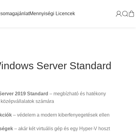
somagajánlat
Mennyiségi Licencek
Windows Server Standard
Server 2019 Standard
– megbízható és hatékony
 középvállalatok számára
nkciók
– védelem a modern kiberfenyegetések ellen
őségek
– akár két virtuális gép és egy Hyper-V hoszt