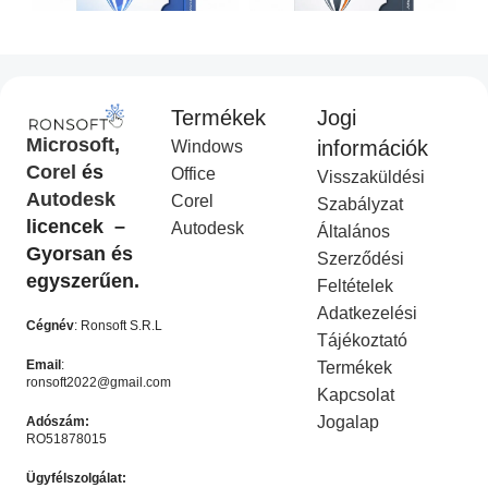
Termékek
Jogi
CorelDraw Standard 2021
CorelDraw Technical Suite
Microsoft
,
információk
Windows
I
2026
Corel
és
Office
Visszaküldési
Corel Licenc
,
Akciós
COREL
,
Akciós termék
Autodesk
Corel
termék
Ft
14,990.00
Szabályzat
Ft
49,990.00
licencek –
Ft
9,990.00
Autodesk
Ft
19,990.00
Általános
KOSÁRBA HELYEZÉS
Gyorsan és
Szerződési
KOSÁRBA HELYEZÉS
egyszerűen.
Feltételek
-50%
-50%
Adatkezelési
Cégnév
: Ronsoft S.R.L
Tájékoztató
Email
:
Termékek
ronsoft2022@gmail.com
Kapcsolat
Jogalap
Adószám:
RO51878015
Ügyfélszolgálat: