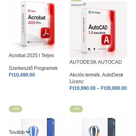
Acrobat 2025 I Teljes
Verzió
AUTODESK AUTOCAD
Szerkesztő Programok
2026 | Windows & MAC |
Ft
10,490.00
Akciós termék
,
AutoDesk
1-3 éves licenc I
Licenc
KOSÁRBA HELYEZÉS
Ft
19,990.00
–
Ft
39,990.00
OPCIÓK VÁLASZTÁSA
-50%
-70%
Tovább