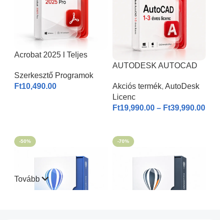
Acrobat 2025 I Teljes
Verzió
AUTODESK AUTOCAD
Szerkesztő Programok
2026 | Windows & MAC |
Ft
10,490.00
Akciós termék
,
AutoDesk
1-3 éves licenc I
Licenc
KOSÁRBA HELYEZÉS
Ft
19,990.00
–
Ft
39,990.00
OPCIÓK VÁLASZTÁSA
-50%
-70%
Tovább