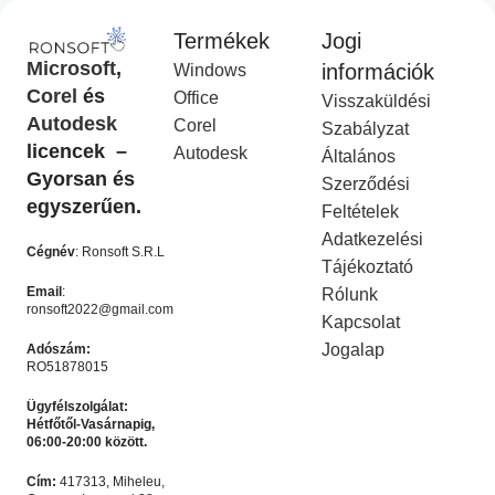
Termékek
Jogi
CorelDraw Standard 2021
CorelDraw Technical Suite
Microsoft
,
információk
Windows
I
2026
Corel
és
Office
Visszaküldési
Corel Licenc
,
Akciós
COREL
,
Akciós termék
Autodesk
Corel
termék
Ft
14,990.00
Szabályzat
Ft
49,990.00
licencek –
Ft
9,990.00
Autodesk
Ft
19,990.00
Általános
KOSÁRBA HELYEZÉS
Gyorsan és
Szerződési
KOSÁRBA HELYEZÉS
egyszerűen.
Feltételek
-50%
-50%
Adatkezelési
Cégnév
: Ronsoft S.R.L
Tájékoztató
Email
:
Rólunk
ronsoft2022@gmail.com
Kapcsolat
Jogalap
Adószám:
RO51878015
Ügyfélszolgálat:
Hétfőtől-Vasárnapig,
06:00-20:00 között.
Microsoft Office 2024
Microsoft Office 365 – 12
Cím:
417313, Miheleu,
Professional Plus
hónapos felhasználó – 5