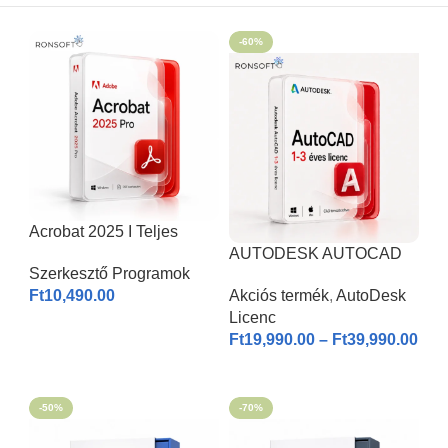
-60%
Acrobat 2025 I Teljes
Verzió
AUTODESK AUTOCAD
Szerkesztő Programok
2026 | Windows & MAC |
Ft
10,490.00
Akciós termék
,
AutoDesk
1-3 éves licenc I
Licenc
KOSÁRBA HELYEZÉS
Ft
19,990.00
–
Ft
39,990.00
OPCIÓK VÁLASZTÁSA
-50%
-70%