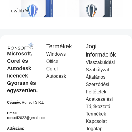
Tovább
Termékek
Jogi
CorelDraw Standard 2021
CorelDraw Technical Suite
Microsoft
,
információk
Windows
I
2026
Corel
és
Office
Visszaküldési
Corel Licenc
,
Akciós
COREL
,
Akciós termék
Autodesk
Corel
termék
Ft
14,990.00
Szabályzat
Ft
49,990.00
licencek –
Ft
9,990.00
Autodesk
Ft
19,990.00
Általános
KOSÁRBA HELYEZÉS
Gyorsan és
Szerződési
KOSÁRBA HELYEZÉS
egyszerűen.
Feltételek
-50%
-50%
Adatkezelési
Cégnév
: Ronsoft S.R.L
Tájékoztató
Email
:
Termékek
ronsoft2022@gmail.com
Kapcsolat
Jogalap
Adószám: