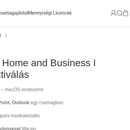
somagajánlat
Mennyiségi Licencek
1 Home and Business I
tiválás
– macOS rendszerre
oint, Outlook
egy csomagban
gyors munkakezdés
környezet
Macen