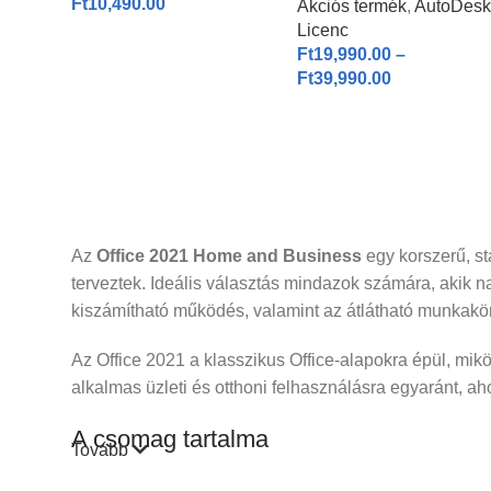
Ft
10,490.00
Akciós termék
,
AutoDesk
1-3 éves licenc I
Licenc
Ft
19,990.00
–
Ft
39,990.00
Az
Office 2021 Home and Business
egy korszerű, st
terveztek. Ideális választás mindazok számára, akik 
kiszámítható működés, valamint az átlátható munkakö
Az Office 2021 a klasszikus Office-alapokra épül, miköz
alkalmas üzleti és otthoni felhasználásra egyaránt, a
A csomag tartalma
Tovább