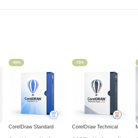
-50%
-70%
CorelDraw Standard
CorelDraw Technical
M
2021 I
Suite 2026
P