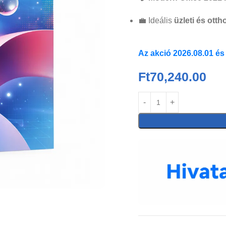
💼 Ideális
üzleti és otth
Az akció 2026.08.01 és
Ft
70,240.00