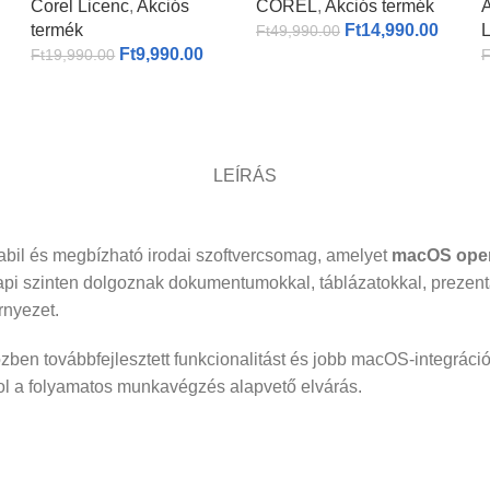
Corel Licenc
,
Akciós
COREL
,
Akciós termék
A
termék
Ft
14,990.00
L
Ft
49,990.00
Ft
9,990.00
Ft
19,990.00
F
LEÍRÁS
abil és megbízható irodai szoftvercsomag, amelyet
macOS operá
napi szinten dolgoznak dokumentumokkal, táblázatokkal, prezent
rnyezet.
ben továbbfejlesztett funkcionalitást és jobb macOS-integrációt kí
hol a folyamatos munkavégzés alapvető elvárás.