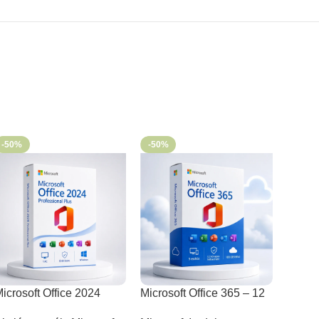
-50%
-50%
icrosoft Office 2024
Microsoft Office 365 – 12
rofessional Plus
hónapos felhasználó – 5