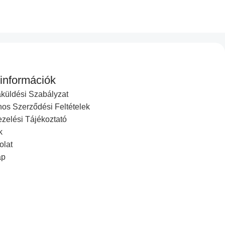
 értékű munkakörnyezetet biztosítanak:
 információk
küldési Szabályzat
nos Szerződési Feltételek
zelési Tájékoztató
k
olat
ap
számítógépek felhasználói környezetéhez, támogatja a
dást keresnek.