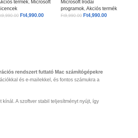
kciós termék
,
Microsoft
Microsoft Irodai
eszköz
icencek
programok
,
Akciós termék
Ft
4,990.00
Ft
4,990.00
t
9,990.00
Ft
9,990.00
ciós rendszert futtató Mac számítógépekre
ációkkal és e-mailekkel, és fontos számukra a
nál. A szoftver stabil teljesítményt nyújt, így