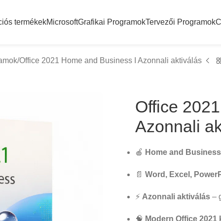
ciós termékek
Microsoft
Grafikai Programok
Tervezői Programok
C
ramok
Office 2021 Home and Business I Azonnali aktiválás
Office 202
Azonnali ak
🍎
Home and Business
📄
Word, Excel, PowerP
⚡
Azonnali aktiválás
– 
🧠
Modern Office 2021 