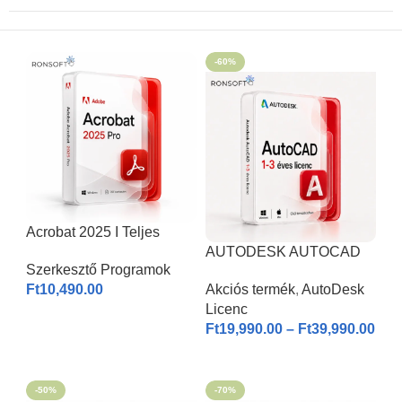
-60%
Acrobat 2025 I Teljes
Verzió
AUTODESK AUTOCAD
Szerkesztő Programok
2026 | Windows & MAC |
Ft
10,490.00
Akciós termék
,
AutoDesk
1-3 éves licenc I
Licenc
KOSÁRBA HELYEZÉS
Ft
19,990.00
–
Ft
39,990.00
OPCIÓK VÁLASZTÁSA
-50%
-70%