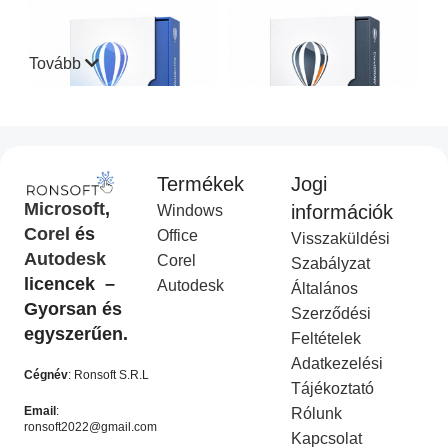
Tovább
Termékek
Jogi
CorelDraw Standard 2021
CorelDraw Technical Suite
Microsoft
,
információk
Windows
I
2026
Corel
és
Office
Visszaküldési
Corel Licenc
,
Akciós
COREL
,
Akciós termék
Autodesk
Corel
termék
Ft
14,990.00
Szabályzat
Ft
49,990.00
licencek –
Ft
9,990.00
Autodesk
Ft
19,990.00
Általános
KOSÁRBA HELYEZÉS
Gyorsan és
Szerződési
KOSÁRBA HELYEZÉS
egyszerűen.
Feltételek
-50%
-50%
Adatkezelési
Cégnév
: Ronsoft S.R.L
Tájékoztató
Email
:
Rólunk
ronsoft2022@gmail.com
Kapcsolat