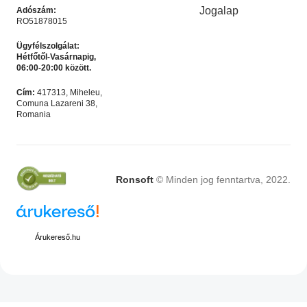
Jogalap
Adószám:
RO51878015
Ügyfélszolgálat:
Hétfőtől-Vasárnapig,
06:00-20:00 között.
Microsoft Office 2024
Microsoft Office 365 – 12
Cím:
417313, Miheleu,
Professional Plus
hónapos felhasználó – 5
Comuna Lazareni 38,
Akciós termék
,
Microsoft
Microsoft Irodai
eszköz
Romania
Licencek
programok
,
Akciós termék
Ft
4,990.00
Ft
4,990.00
Ft
9,990.00
Ft
9,990.00
KOSÁRBA HELYEZÉS
KOSÁRBA HELYEZÉS
Ronsoft
© Minden jog fenntartva, 2022.
LEÍRÁS
Árukereső.hu
Photoshop 2026 I Windows –
Professzionális