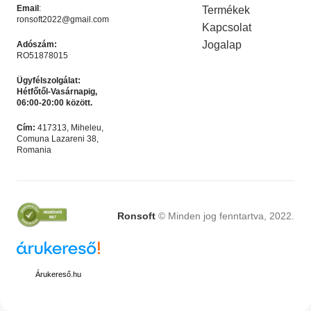
Email
:
Termékek
ronsoft2022@gmail.com
Kapcsolat
Jogalap
Adószám:
RO51878015
Ügyfélszolgálat:
Hétfőtől-Vasárnapig,
06:00-20:00 között.
Microsoft Office 2024
Microsoft Office 365 – 12
Cím:
417313, Miheleu,
Professional Plus
hónapos felhasználó – 5
Comuna Lazareni 38,
Akciós termék
,
Microsoft
Microsoft Irodai
eszköz
Romania
Licencek
programok
,
Akciós termék
Ft
4,990.00
Ft
4,990.00
Ft
9,990.00
Ft
9,990.00
KOSÁRBA HELYEZÉS
KOSÁRBA HELYEZÉS
Ronsoft
© Minden jog fenntartva, 2022.
LEÍRÁS
Árukereső.hu
A program letölthető:
ide kattintva!