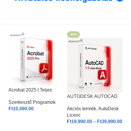
-60%
Acrobat 2025 I Teljes
Verzió
AUTODESK AUTOCAD
Szerkesztő Programok
2026 | Windows & MAC |
Ft
10,490.00
Akciós termék
,
AutoDesk
1-3 éves licenc I
Licenc
KOSÁRBA HELYEZÉS
Ft
19,990.00
–
Ft
39,990.00
OPCIÓK VÁLASZTÁSA