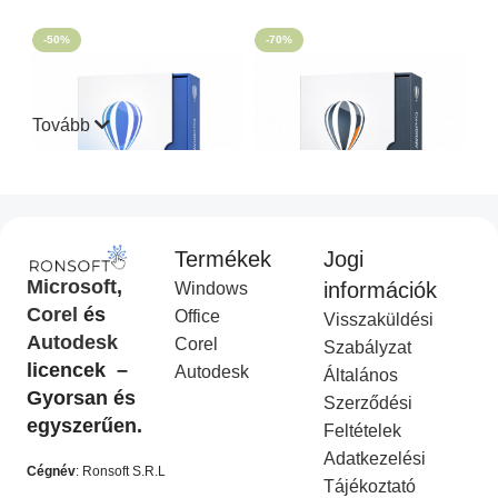
-50%
-70%
Tovább
Termékek
Jogi
CorelDraw Standard 2021
CorelDraw Technical Suite
Microsoft
,
információk
Windows
I
2026
Corel
és
Office
Visszaküldési
Corel Licenc
,
Akciós
COREL
,
Akciós termék
Autodesk
Corel
termék
Ft
14,990.00
Szabályzat
Ft
49,990.00
licencek –
Ft
9,990.00
Autodesk
Ft
19,990.00
Általános
KOSÁRBA HELYEZÉS
Gyorsan és
Szerződési
KOSÁRBA HELYEZÉS
egyszerűen.
Feltételek
-50%
-50%
Adatkezelési
Cégnév
: Ronsoft S.R.L
Tájékoztató