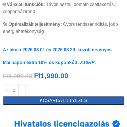
🌐
Vállalati funkciók:
Távoli asztal, domain csatlakozás,
csoportházirend
🚀
Optimalizált teljesítmény:
Gyors rendszerindítás, jobb
energiahatékonyság
Az akció 2026.08.01 és 2026.08.20. között érvényes.
Mai napon extra 10%-os kuponkód:
X10RP
.
Ft
1,990.00
Ft
4,990.00
KOSÁRBA HELYEZÉS