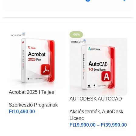
-60%
Acrobat 2025 I Teljes
Verzió
AUTODESK AUTOCAD
Szerkesztő Programok
2026 | Windows & MAC |
Ft
10,490.00
Akciós termék
,
AutoDesk
1-3 éves licenc I
Licenc
KOSÁRBA HELYEZÉS
Ft
19,990.00
–
Ft
39,990.00
OPCIÓK VÁLASZTÁSA