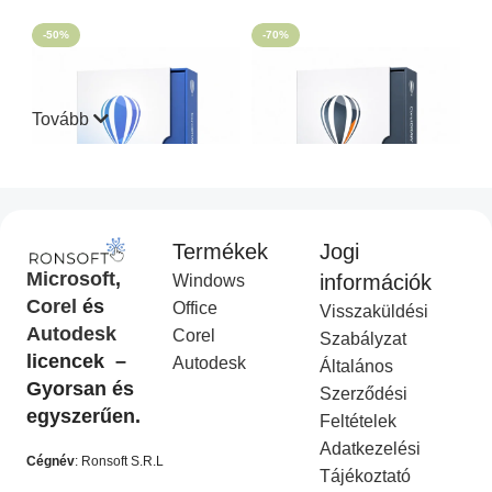
-50%
-70%
Tovább
Termékek
Jogi
CorelDraw Standard 2021
CorelDraw Technical Suite
Microsoft
,
információk
Windows
I
2026
Corel
és
Office
Visszaküldési
Corel Licenc
,
Akciós
COREL
,
Akciós termék
Autodesk
Corel
termék
Ft
14,990.00
Szabályzat
Ft
49,990.00
licencek –
Ft
9,990.00
Autodesk
Ft
19,990.00
Általános
KOSÁRBA HELYEZÉS
Gyorsan és
Szerződési
KOSÁRBA HELYEZÉS
egyszerűen.
Feltételek
-50%
-50%
Adatkezelési
Cégnév
: Ronsoft S.R.L
Tájékoztató