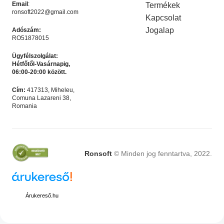
Email
:
Termékek
ronsoft2022@gmail.com
Kapcsolat
Jogalap
Adószám:
RO51878015
Ügyfélszolgálat:
Hétfőtől-Vasárnapig,
06:00-20:00 között.
Microsoft Office 2024
Microsoft Office 365 – 12
Cím:
417313, Miheleu,
Professional Plus
hónapos felhasználó – 5
Comuna Lazareni 38,
Akciós termék
,
Microsoft
Microsoft Irodai
eszköz
Romania
Licencek
programok
,
Akciós termék
Ft
4,990.00
Ft
4,990.00
Ft
9,990.00
Ft
9,990.00
KOSÁRBA HELYEZÉS
KOSÁRBA HELYEZÉS
Ronsoft
© Minden jog fenntartva, 2022.
LEÍRÁS
Árukereső.hu
🖥️
Windows 11 Pro – OEM Licenc (Teljes verzió, nem
frissítés)