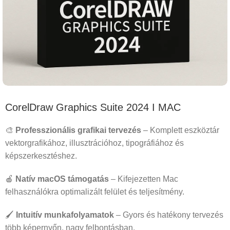
CorelDraw Graphics Suite 2024 I MAC
🎨
Professzionális grafikai tervezés
– Komplett eszköztár
vektorgrafikához, illusztrációhoz, tipográfiához és
képszerkesztéshez.
🍎
Natív macOS támogatás
– Kifejezetten Mac
felhasználókra optimalizált felület és teljesítmény.
🖌️
Intuitív munkafolyamatok
– Gyors és hatékony tervezés
több képernyőn, nagy felbontásban.