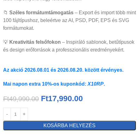
📁
Széles formátumtámogatás
– Export és import több mint
100 fájltípushoz, beleértve az AI, PSD, PDF, EPS és SVG
formátumokat.
💡
Kreativitás felsőfokon
– Inspiráló sablonok, betűtípusok
és design erőforrások a professzionális eredményekért.
Az akció 2026.08.01 és 2026.08.20. között érvényes.
Mai napon extra 10%-os kuponkód:
X10RP
.
Ft
17,990.00
Ft
49,990.00
KOSÁRBA HELYEZÉS