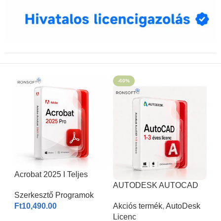
-60%
Acrobat 2025 I Teljes
Verzió
AUTODESK AUTOCAD
Szerkesztő Programok
2026 | Windows & MAC |
Ft
10,490.00
Akciós termék
,
AutoDesk
1-3 éves licenc I
Licenc
KOSÁRBA HELYEZÉS