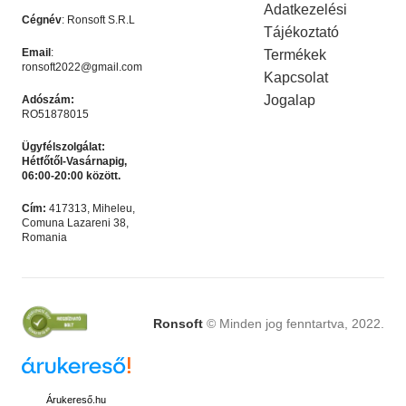
-50%
-50%
Adatkezelési
Cégnév
: Ronsoft S.R.L
Tájékoztató
Email
:
Termékek
ronsoft2022@gmail.com
Kapcsolat
Jogalap
Adószám:
RO51878015
Ügyfélszolgálat:
Hétfőtől-Vasárnapig,
06:00-20:00 között.
Microsoft Office 2024
Microsoft Office 365 – 12
Cím:
417313, Miheleu,
Professional Plus
hónapos felhasználó – 5
Comuna Lazareni 38,
Akciós termék
,
Microsoft
Microsoft Irodai
eszköz
Romania
Licencek
programok
,
Akciós termék
Ft
4,990.00
Ft
4,990.00
Ft
9,990.00
Ft
9,990.00
KOSÁRBA HELYEZÉS
KOSÁRBA HELYEZÉS
Ronsoft
© Minden jog fenntartva, 2022.
LEÍRÁS
Árukereső.hu