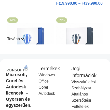
Ft
19,990.00
–
Ft
39,990.00
OPCIÓK VÁLASZTÁSA
-50%
-70%
Tovább
Termékek
Jogi
CorelDraw Standard 2021
CorelDraw Technical Suite
Microsoft
,
információk
Windows
I
2026
Corel
és
Office
Visszaküldési
Corel Licenc
,
Akciós
COREL
,
Akciós termék
Autodesk
Corel
termék
Ft
14,990.00
Szabályzat
Ft
49,990.00
licencek –
Ft
9,990.00
Autodesk
Ft
19,990.00
Általános
KOSÁRBA HELYEZÉS
Gyorsan és
Szerződési
KOSÁRBA HELYEZÉS
egyszerűen.
Feltételek