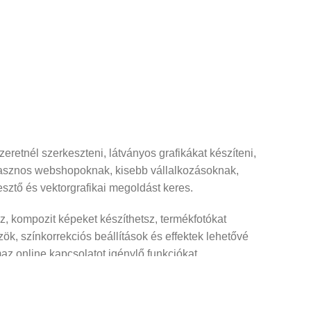
etnél szerkeszteni, látványos grafikákat készíteni,
hasznos webshopoknak, kisebb vállalkozásoknak,
sztő és vektorgrafikai megoldást keres.
z, kompozit képeket készíthetsz, termékfotókat
zök, színkorrekciós beállítások és effektek lehetővé
az online kapcsolatot igénylő funkciókat.
ogók, névjegykártyák, plakátok, szórólapok, egyszerű
t előnye, hogy a grafikák minőségromlás nélkül