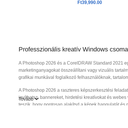
Ft
39,990.00
Professzionális kreatív Windows csoma
A Photoshop 2026 és a CorelDRAW Standard 2021 együtt
marketinganyagokat összeállítani vagy vizuális tart
grafikai munkával foglalkozó felhasználóknak, tartalo
A Photoshop 2026 a raszteres képszerkesztési feladato
javíthatsz, bannereket, hirdetési kreatívokat és webes 
Tovább
teszik, hogy pontosan alakítsd a képek hangulatát és 
A CorelDRAW Standard 2021 a vektorgrafikai és kiadvá
arculati elemek, közösségi média grafikák és nyomtat