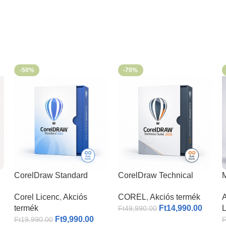
-50%
-70%
CorelDraw Standard
CorelDraw Technical
M
2021 I
Suite 2026
P
Corel Licenc
,
Akciós
COREL
,
Akciós termék
A
termék
Ft
14,990.00
L
Ft
49,990.00
Ft
9,990.00
Ft
19,990.00
F