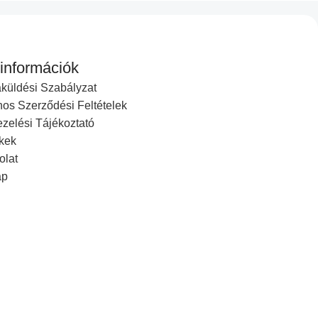
 információk
AW Standard 2021 letisztult, stabil grafikai
küldési Szabályzat
i vagy retusálni szeretnél, majd azt később logóval,
nos Szerződési Feltételek
zelési Tájékoztató
kek
olat
ap