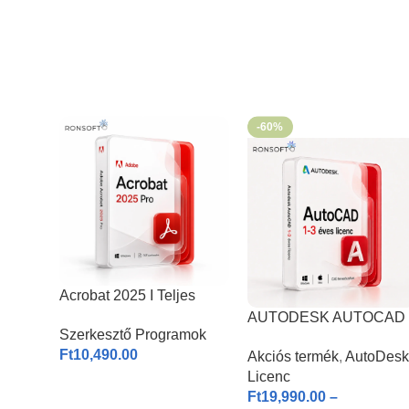
-60%
Acrobat 2025 I Teljes
Verzió
AUTODESK AUTOCAD
Szerkesztő Programok
2026 | Windows & MAC |
Ft
10,490.00
Akciós termék
,
AutoDesk
1-3 éves licenc I
Licenc
Ft
19,990.00
–