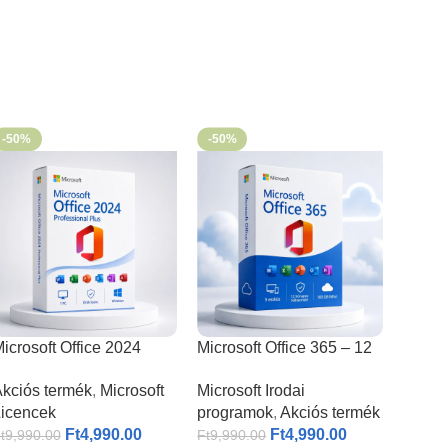
-50%
-50%
icrosoft Office 2024
Microsoft Office 365 – 12
rofessional Plus
hónapos felhasználó – 5
kciós termék
,
Microsoft
Microsoft Irodai
eszköz
icencek
programok
,
Akciós termék
Ft
4,990.00
Ft
4,990.00
t
9,990.00
Ft
9,990.00