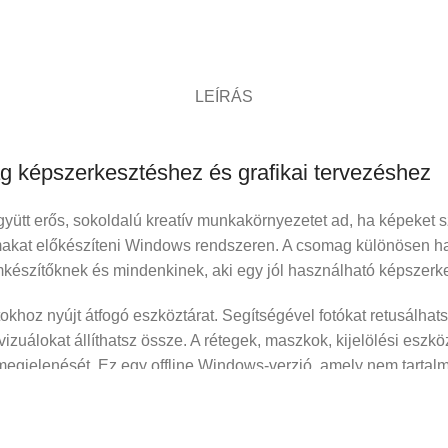
LEÍRÁS
g képszerkesztéshez és grafikai tervezéshez
 erős, sokoldalú kreatív munkakörnyezetet ad, ha képeket szer
almakat előkészíteni Windows rendszeren. A csomag különösen 
mkészítőknek és mindenkinek, aki egy jól használható képszerke
khoz nyújt átfogó eszköztárat. Segítségével fotókat retusálhats
vizuálokat állíthatsz össze. A rétegek, maszkok, kijelölési eszkö
megjelenését. Ez egy offline Windows-verzió, amely nem tartalm
nyszerkesztési munkákhoz ad jól kezelhető felületet. Ideális l
ásra szánt anyagok elkészítéséhez. A vektoralapú munkafolyama