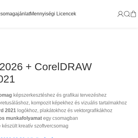
somagajánlat
Mennyiségi Licencek
 2026 + CorelDRAW
021
somag
képszerkesztéshez és grafikai tervezéshez
óretusáláshoz, kompozit képekhez és vizuális tartalmakhoz
d 2021
logókhoz, plakátokhoz és vektorgrafikákhoz
ros munkafolyamat
egy csomagban
e
készült kreatív szoftvercsomag