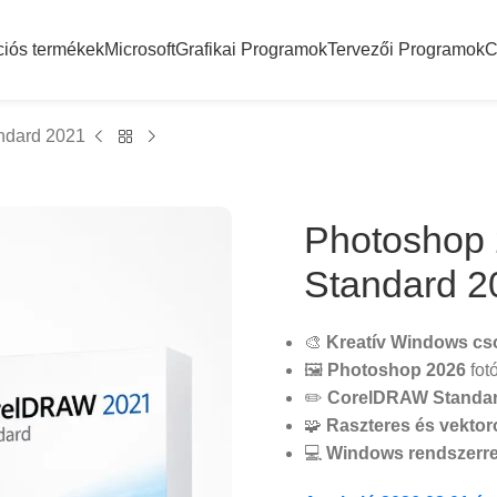
ciós termékek
Microsoft
Grafikai Programok
Tervezői Programok
C
ndard 2021
Photoshop
Standard 2
🎨
Kreatív Windows c
🖼️
Photoshop 2026
fot
✏️
CorelDRAW Standar
🧩
Raszteres és vekto
💻
Windows rendszerr