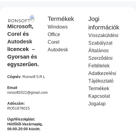
Termékek
Jogi
CorelDraw Standard 2021
CorelDraw Technical Suite
Microsoft
,
információk
Windows
I
2026
Corel
és
Office
Visszaküldési
Corel Licenc
,
Akciós
COREL
,
Akciós termék
Autodesk
Corel
termék
Ft
14,990.00
Szabályzat
Ft
49,990.00
licencek –
Ft
9,990.00
Autodesk
Ft
19,990.00
Általános
KOSÁRBA HELYEZÉS
Gyorsan és
Szerződési
KOSÁRBA HELYEZÉS
egyszerűen.
Feltételek
-50%
-50%
Adatkezelési
Cégnév
: Ronsoft S.R.L
Tájékoztató
Email
:
Termékek
ronsoft2022@gmail.com
Kapcsolat
Jogalap
Adószám:
RO51878015
Ügyfélszolgálat:
Hétfőtől-Vasárnapig,
06:00-20:00 között.
Microsoft Office 2024
Microsoft Office 365 – 12