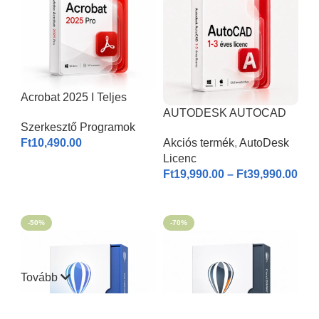
Acrobat 2025 I Teljes
Verzió
AUTODESK AUTOCAD
Szerkesztő Programok
2026 | Windows & MAC |
Ft
10,490.00
Akciós termék
,
AutoDesk
1-3 éves licenc I
Licenc
KOSÁRBA HELYEZÉS
Ft
19,990.00
–
Ft
39,990.00
OPCIÓK VÁLASZTÁSA
-50%
-70%
Tovább