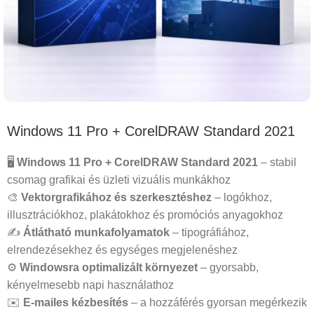
Windows 11 Pro + CorelDRAW Standard 2021
🖥️
Windows 11 Pro + CorelDRAW Standard 2021
– stabil
csomag grafikai és üzleti vizuális munkákhoz
🎨
Vektorgrafikához és szerkesztéshez
– logókhoz,
illusztrációkhoz, plakátokhoz és promóciós anyagokhoz
✍️
Átlátható munkafolyamatok
– tipográfiához,
elrendezésekhez és egységes megjelenéshez
⚙️
Windowsra optimalizált környezet
– gyorsabb,
kényelmesebb napi használathoz
✉️
E-mailes kézbesítés
– a hozzáférés gyorsan megérkezik