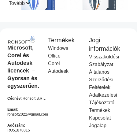
Tovább
Termékek
Jogi
CorelDraw Standard 2021
CorelDraw Technical Suite
Microsoft
,
információk
Windows
I
2026
Corel
és
Office
Visszaküldési
Corel Licenc
,
Akciós
COREL
,
Akciós termék
Autodesk
Corel
termék
Ft
14,990.00
Szabályzat
Ft
49,990.00
licencek –
Ft
9,990.00
Autodesk
Ft
19,990.00
Általános
KOSÁRBA HELYEZÉS
Gyorsan és
Szerződési
KOSÁRBA HELYEZÉS
egyszerűen.
Feltételek
-50%
-50%
Adatkezelési
Cégnév
: Ronsoft S.R.L
Tájékoztató
Email
:
Termékek
ronsoft2022@gmail.com
Kapcsolat
Jogalap
Adószám:
RO51878015