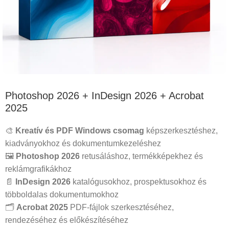
Photoshop 2026 + InDesign 2026 + Acrobat
2025
🎨
Kreatív és PDF Windows csomag
képszerkesztéshez,
kiadványokhoz és dokumentumkezeléshez
🖼️
Photoshop 2026
retusáláshoz, termékképekhez és
reklámgrafikákhoz
📄
InDesign 2026
katalógusokhoz, prospektusokhoz és
többoldalas dokumentumokhoz
🗂️
Acrobat 2025
PDF-fájlok szerkesztéséhez,
rendezéséhez és előkészítéséhez