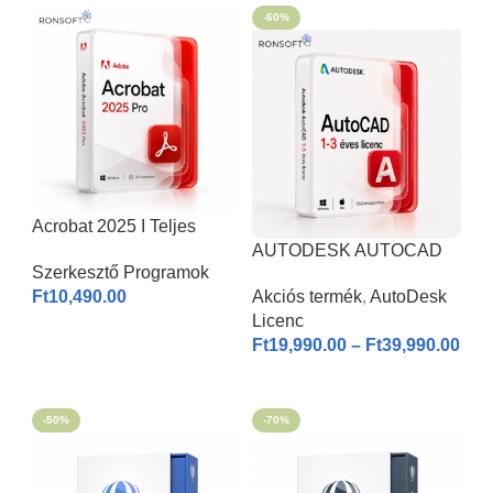
-60%
Acrobat 2025 I Teljes
Verzió
AUTODESK AUTOCAD
Szerkesztő Programok
2026 | Windows & MAC |
Ft
10,490.00
Akciós termék
,
AutoDesk
1-3 éves licenc I
Licenc
KOSÁRBA HELYEZÉS
Ft
19,990.00
–
Ft
39,990.00
OPCIÓK VÁLASZTÁSA
-50%
-70%