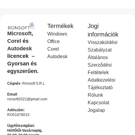
Termékek
Jogi
CorelDraw Standard 2021
CorelDraw Technical Suite
Microsoft
,
információk
Windows
I
2026
Corel
és
Office
Visszaküldési
Corel Licenc
,
Akciós
COREL
,
Akciós termék
Autodesk
Corel
termék
Ft
14,990.00
Szabályzat
Ft
49,990.00
licencek –
Ft
9,990.00
Autodesk
Ft
19,990.00
Általános
KOSÁRBA HELYEZÉS
Gyorsan és
Szerződési
KOSÁRBA HELYEZÉS
egyszerűen.
Feltételek
-50%
-50%
Adatkezelési
Cégnév
: Ronsoft S.R.L
Tájékoztató
Email
:
Rólunk
ronsoft2022@gmail.com
Kapcsolat
Jogalap
Adószám:
RO51878015
Ügyfélszolgálat:
Hétfőtől-Vasárnapig,