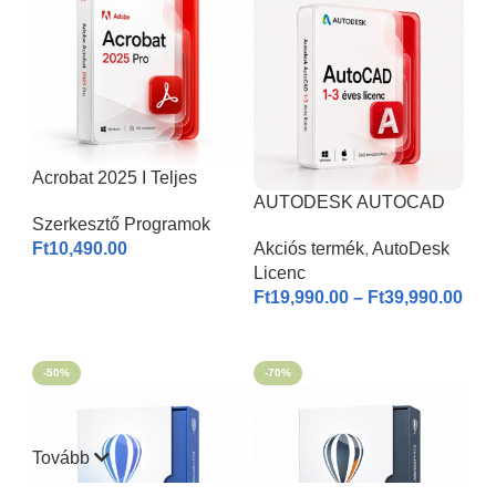
Acrobat 2025 I Teljes
Verzió
AUTODESK AUTOCAD
Szerkesztő Programok
2026 | Windows & MAC |
Ft
10,490.00
Akciós termék
,
AutoDesk
1-3 éves licenc I
Licenc
KOSÁRBA HELYEZÉS
Ft
19,990.00
–
Ft
39,990.00
OPCIÓK VÁLASZTÁSA
-50%
-70%
Tovább